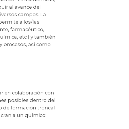
buir al avance del
iversos campos. La
permite a los/las
nte, farmacéutico,
uímica, etc.) y también
 y procesos, así como
jar en colaboración con
nes posibles dentro del
lo de formación troncal
ucran a un químico: