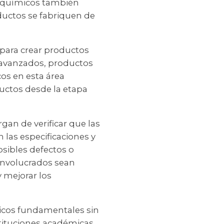
s químicos también
ductos se fabriquen de
 para crear productos
s avanzados, productos
os en esta área
ductos desde la etapa
gan de verificar que las
 las especificaciones y
osibles defectos o
 involucrados sean
 mejorar los
micos fundamentales sin
stituciones académicas,