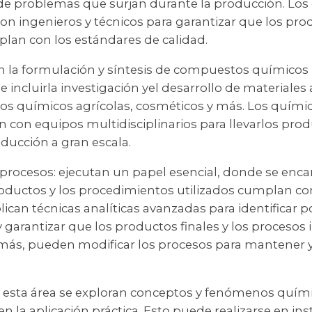
 de problemas que surjan durante la producción. Lo
on ingenieros y técnicos para garantizar que los pro
plan con los estándares de calidad.
en la formulación y síntesis de compuestos químicos
 incluirla investigación yel desarrollo de materiale
os químicos agrícolas, cosméticos y más. Los químic
n con equipos multidisciplinarios para llevarlos pro
ducción a gran escala.
 procesos: ejecutan un papel esencial, donde se encar
oductos y los procedimientos utilizados cumplan con
lican técnicas analíticas avanzadas para identificar p
 garantizar que los productos finales y los procesos
emás, pueden modificar los procesos para mantener y
en esta área se exploran conceptos y fenómenos quí
 la aplicación práctica. Esto puede realizarse en in