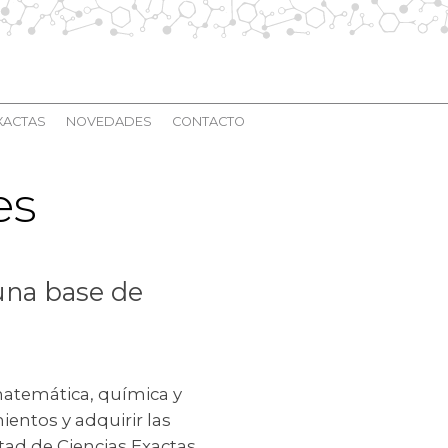
XACTAS
NOVEDADES
CONTACTO
es
 una base de
matemática, química y
ientos y adquirir las
tad de Ciencias Exactas,