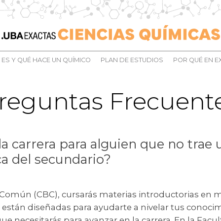
 ES Y QUÉ HACE UN QUÍMICO
PLAN DE ESTUDIOS
POR QUÉ EN E
reguntas Frecuent
 la carrera para alguien que no trae
ca del secundario?
o Común (CBC), cursarás materias introductorias en 
s están diseñadas para ayudarte a nivelar tus conocim
 necesitarás para avanzar en la carrera. En la Facul