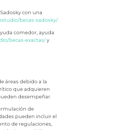
s Sadosky con una
-estudio/becas-sadosky/
 ayuda comedor, ayuda
udio/becas-exactas/
y
e áreas debido a la
rítico que adquieren
ue pueden desempeñar.
formulación de
dades pueden incluir el
ento de regulaciones,