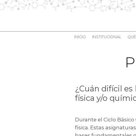
INICIO
INSTITUCIONAL
QUÉ
P
¿Cuán difícil es
física y/o quími
Durante el Ciclo Básic
física. Estas asignatura
bases fundamentales que